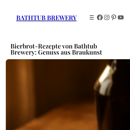
Zum
Inhalt
Facebook
Instagr
Pinter
You
BATHTUB BREWERY
springen
Bierbrot-Rezepte von Bathtub
Brewery: Genuss aus Braukunst