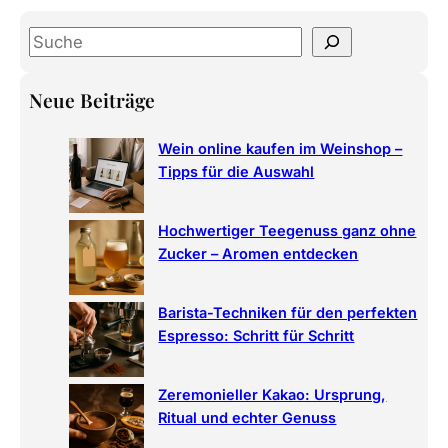
S
e
a
Neue Beiträge
r
c
Wein online kaufen im Weinshop –
h
Tipps für die Auswahl
Hochwertiger Teegenuss ganz ohne
Zucker – Aromen entdecken
Barista-Techniken für den perfekten
Espresso: Schritt für Schritt
Zeremonieller Kakao: Ursprung,
Ritual und echter Genuss