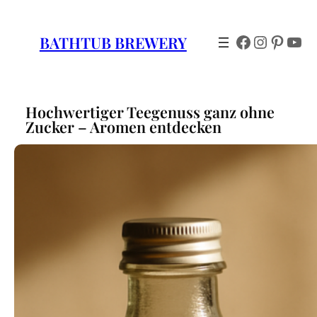
Zum
Inhalt
Facebook
Instagr
Pinter
You
BATHTUB BREWERY
springen
Hochwertiger Teegenuss ganz ohne
Zucker – Aromen entdecken