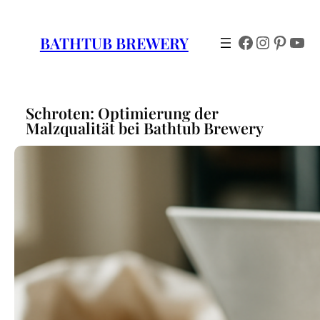
Zum
Inhalt
Facebook
Instagr
Pinter
You
BATHTUB BREWERY
springen
Schroten: Optimierung der
Malzqualität bei Bathtub Brewery