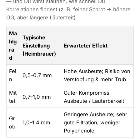
— und Du wirst staunen, wie schnell Du
Korrelationen findest (z. B. feiner Schrot → höhere
OG, aber längere Läuterzeit).
Ma
Typische
hlg
Einstellung
Erwarteter Effekt
ra
(Heimbrauer)
d
Fei
Hohe Ausbeute; Risiko von
0,5–0,7 mm
n
Verstopfung & mehr Trub
Mit
Guter Kompromiss
0,7–1,0 mm
tel
Ausbeute / Läuterbarkeit
Geringere Ausbeute; sehr
Gr
1,0–1,4 mm
gute Filtration; weniger
ob
Polyphenole