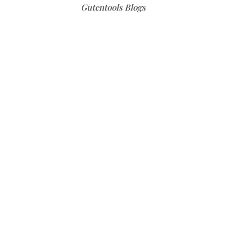
Gutentools Blogs
Siebträgermaschine bei Coffeefair
Siebträgermaschine bei Coffeefair